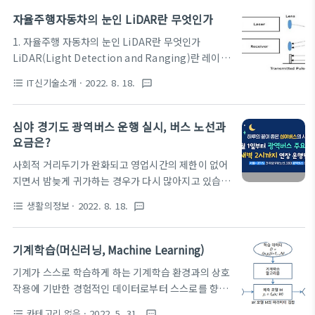
포렌식의 기본 원칙에는 어떠한 것이 있는가 디지털
디세이라는 미디어 아트전을 진행하고 있는데요.
자율주행자동차의 눈인 LiDAR란 무엇인가
포렌식 아래의 5가지 기본 원칙을 따라..
2022년 4월8일부터 10월 30일까지 전시를 진행하고
1. 자율주행 자동차의 눈인 LiDAR란 무엇인가
있습니다. 주차장에 주차하고 R5 건물로 들어와 계단
LiDAR(Light Detection and Ranging)란 레이저
을 내려오면 전시회를 무료로 감상할 수 있습니다. 전
를 발사하여 산란되거나 반사되는 레이저가 돌아오는
시장으로 가기전에 로얄앤컴퍼니 전시장이 있어 다양
IT신기술소개
· 2022. 8. 18.
format_list_bulleted
textsms
시간과 강도, 주파수의 변화와 편광 상태의 변화 등으
한 욕실 인테리어를 구경하는 재미도 있더라구요~ 미
로부터 측정 대상물의 거리와 농도, 속도, 형상 등 물
디어 아트를 이용하여 오묘한 분위기를 내며 화성을
리적 성질을 측정하는 기법 및 그 장치를 말합니다.
심야 경기도 광역버스 운행 실시, 버스 노선과
표현하고 있습니다. 아이들과 사진도 찍고 화려한 미
LiDAR는 자구 과학 및 우주 탐사를 목적으로 지속적
요금은?
디어 아트도 감상하면서 시간을 보내기 좋더라구요. ..
으로 발전해 왔는데, 최근 자동차의 안전주행 및 자율
사회적 거리두기가 완화되고 영업시간의 제한이 없어
주행에 대한 수요가 늘어남에 따라 자동차 차량 거리
지면서 밤늦게 귀가하는 경우가 다시 많아지고 있습니
제어 및 전방 주시에 LiDAR 기술이 적용되고 있는 추
다. 서울과 경기도를 오가는 도민들에게는 광역 버스
세입니다. 이 문서에서는 LiDAR는 어떠한 특징을 가
생활의정보
· 2022. 8. 18.
format_list_bulleted
textsms
가 끊기고 나면 택시를 타야하는데 택시도 잘 안잡히
지고 있으며, LiDAR를 구현하기 위한 기술의 종류에
고.. 몸은 피곤하고.. 경기도민의 막차걱정과 귀가 부
대해 기술되어 있습니다. 2. LiDAR의 특징과 동작원
담을 해소하고 삶의 질 향상을 돕기 위해 8월 1일부터
기계학습(머신러닝, Machine Learning)
리 Li..
순차적으로 경기도 광역버스 주요노선의 운행시간이
기계가 스스로 학습하게 하는 기계학습 환경과의 상호
새벽 2시까지 연장됩니다. 적용대상은 강남, 잠실, 광
작용에 기반한 경험적인 데이터로부터 스스로를 향상
화문, 신촌 등 서울 주요 도심 거점에서 경기도 성남 판
시키는 시스템을 연구하는 과학과 기술. 인공지능의
교, 안산 고잔, 파주 운정 등 총 33대입니다. 심야 광역
카테고리 없음
· 2022. 5. 31.
format_list_bulleted
textsms