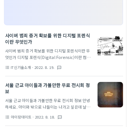
사이버 범죄 증거 확보를 위한 디지털 포렌식
이란 무엇인가
사이버 범죄 증거 확보를 위한 디지털 포렌식이란 무
엇인가 디지털 포렌식(Digital Forensic)이란 컴퓨
터를 매개로 이루어지는 범죄행위에 대한 법적 증거자
IT신기술소개
· 2022. 8. 19.
format_list_bulleted
textsms
료를 확보하기 위하여 컴퓨터 저장매체 등의 컴퓨터
시스템과 네트워크로부터 자료를 수집, 분석 및 보전
하여 디지털 자료가 법적 증거물로써 제출할 수 있는
서울 근교 아이들과 가볼만한 무료 전시회 정
일련의 절차 및 방법을 말합니다. 해킹 등을 통한 컴퓨
보
터 범죄 및 피해가 급격하게 증가하고 있어 컴퓨터 범
서울 근교 아이들과 가볼만한 무료 전시회 정보 안녕
죄에 대한 과학적인 법적 대응책 마련의 필요성이 증
하세요. 아이와 밖으로 나들이는 나가고 싶은데 날씨
가하게 되면서 디지털 포렌식이 등장하게 되었습니다.
는 아직 너무 무더워 야외가 힘들다 하시는 분들을 위
이 문서에서는 디지털 포렌식의 기본원칙과 디지털 포
아이랑데이트
· 2022. 8. 18.
format_list_bulleted
textsms
해 무료 전시회 정보를 가지고 왔습니다. 경기도 화성
렌식의 기술, 절차에 대해 기술되어 있습니다. 디지털
시에 위치한 화성ICT 생활문화센터에서 2022화성오