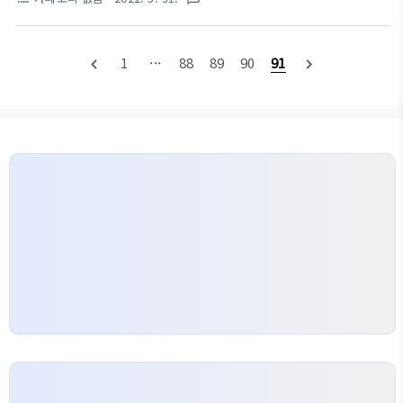
한분야로 컴퓨터가 학습할 수 있도록 하는 알고리즘과
버스 노선도 이용요금은? 심야시간에 이동하는 경기
기술을 개발하는 분야 주어진 데이터의 집합을 이용해
도민들에게 많은 도움이 되길 바라며 경기버스 정보를
서 데이터의 속성에 관한 정보를 추론하는 알고리즘
실시간으로 보시려면 아래의 링크를 참고해주세요~
1
···
88
89
90
91
navigate_before
navigate_next