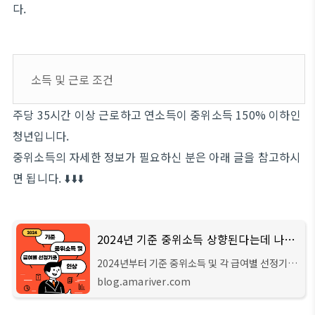
다.
소득 및 근로 조건
주당 35시간 이상 근로하고 연소득이 중위소득 150% 이하인
청년입니다.
중위소득의 자세한 정보가 필요하신 분은 아래 글을 참고하시
면 됩니다. ⬇️⬇️⬇️
2024년 기준 중위소득 상향된다는데 나도 지원받을 수 있을까?
2024년부터 기준 중위소득 및 각 급여별 선정기준
이 변경됩니다. 인상폭이 4인 가족 기준 6.09%로
blog.amariver.com
크게 인상되고 이에 따른 지원 혜택도 달라지게 되
는데 자세한 내용 지금부터 알려드리도록 하겠